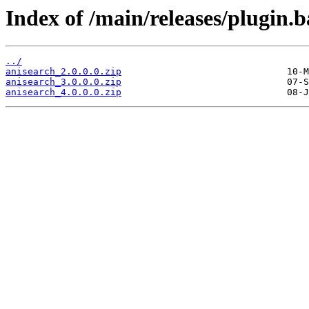
Index of /main/releases/plugin.b
../
anisearch_2.0.0.0.zip
anisearch_3.0.0.0.zip
anisearch_4.0.0.0.zip