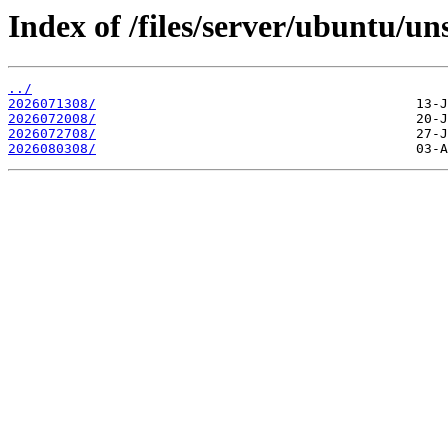
Index of /files/server/ubuntu/un
../
2026071308/
2026072008/
2026072708/
2026080308/