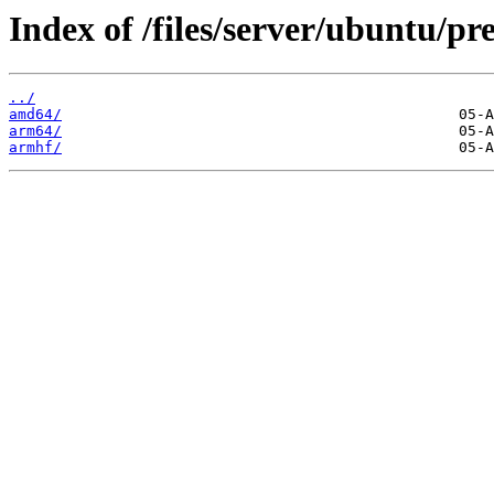
Index of /files/server/ubuntu/pre
../
amd64/
arm64/
armhf/